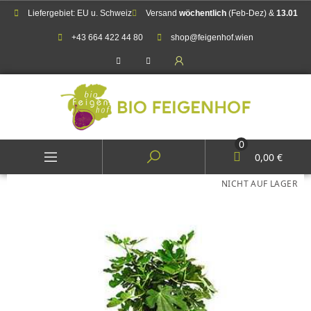
Liefergebiet: EU u. Schweiz
Versand
wöchentlich
(Feb-Dez) &
13.01
+43 664 422 44 80
shop@feigenhof.wien
0
0,00 €
NICHT AUF LAGER