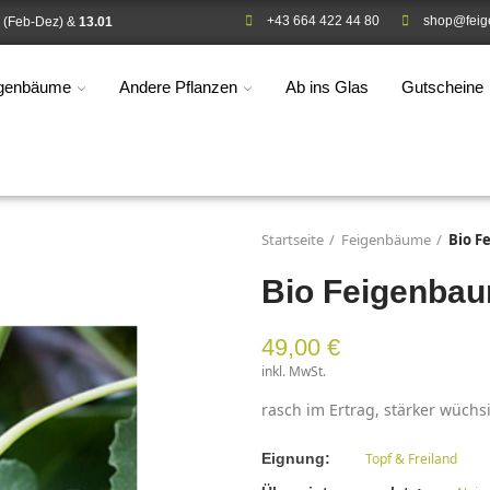
+43 664 422 44 80
shop@feig
(Feb-Dez) &
13.01
igenbäume
Andere Pflanzen
Ab ins Glas
Gutscheine
Startseite
Feigenbäume
Bio F
Bio Feigenbau
49,00 €
inkl. MwSt.
rasch im Ertrag, stärker wüch
Eignung
Topf & Freiland