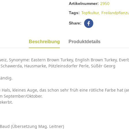
Artikelnummer:
2950
Tags:
Topfkultur
Freilandpflanz
Beschreibung
Produktdetails
hweiz, Synonyme: Eastern Brown Turkey, English Brown Turkey, Everb
er, Schawerda, Hausmarke, Pötzleinsdorfer Perle, Süßér Georg
tändig.
e Hals, kleines Auge, das schon sehr früh eine rötliche Farbe hat (
im September/Oktober.
ekerbt.
 Baud (Übersetzung Mag. Leitner)