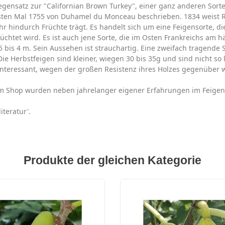
gensatz zur "Californian Brown Turkey", einer ganz anderen Sorte
rsten Mal 1755 von Duhamel du Monceau beschrieben. 1834 weist Ro
r hindurch Früchte trägt. Es handelt sich um eine Feigensorte, d
htet wird. Es ist auch jene Sorte, die im Osten Frankreichs am hä
 bis 4 m. Sein Aussehen ist strauchartig. Eine zweifach tragende 
ie Herbstfeigen sind kleiner, wiegen 30 bis 35g und sind nicht so 
 interessant, wegen der großen Resistenz ihres Holzes gegenüber 
rem Shop wurden neben jahrelanger eigener Erfahrungen im Feige
iteratur'.
Produkte der gleichen Kategorie