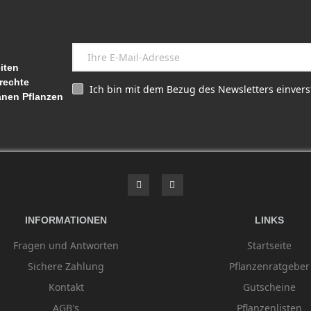
iten
rechte
Ich bin mit dem Bezug des Newsletters einver
anen Pflanzen
INFORMATIONEN
LINKS
Fragen und Antworten
Startseite
Sichere Zahlung
Pflanzenratgeber
Kontakt
Gutscheine
AGB's
Pflanzenlisten