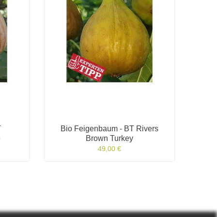
T
Bio Feigenbaum - BT Rivers
Bi
e
Brown Turkey
49,00 €