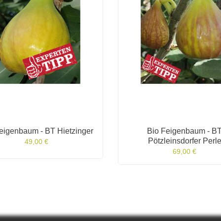
eigenbaum - BT Hietzinger
Bio Feigenbaum - B
Pötzleinsdorfer Perl
49,00 €
69,00 €