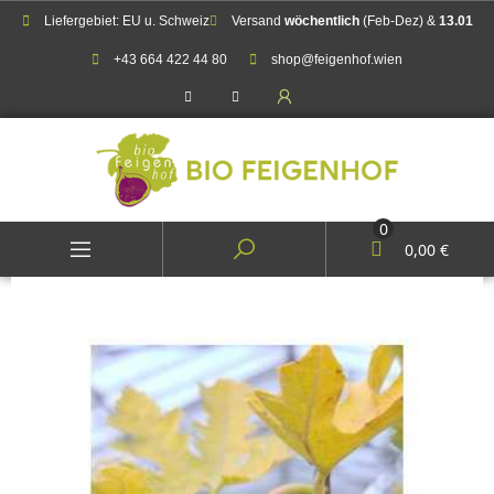
Liefergebiet: EU u. Schweiz
Versand
wöchentlich
(Feb-Dez) &
13.01
+43 664 422 44 80
shop@feigenhof.wien
0
0,00 €