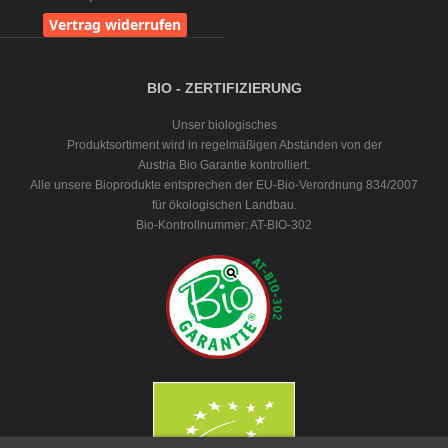
Vertrag widerrufen
BIO - ZERTIFIZIERUNG
Unser biologisches
Produktsortiment wird in regelmäßigen Abständen von der
Austria Bio Garantie kontrolliert.
Alle unsere Bioprodukte entsprechen der EU-Bio-Verordnung 834/2007
für ökologischen Landbau.
Bio-Kontrollnummer: AT-BIO-302