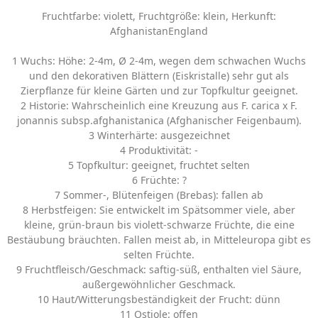
Fruchtfarbe: violett, Fruchtgröße: klein, Herkunft:
AfghanistanEngland
1 Wuchs: Höhe: 2-4m, Ø 2-4m, wegen dem schwachen Wuchs
und den dekorativen Blättern (Eiskristalle) sehr gut als
Zierpflanze für kleine Gärten und zur Topfkultur geeignet.
2 Historie: Wahrscheinlich eine Kreuzung aus F. carica x F.
jonannis subsp.afghanistanica (Afghanischer Feigenbaum).
3 Winterhärte: ausgezeichnet
4 Produktivität: -
5 Topfkultur: geeignet, fruchtet selten
6 Früchte: ?
7 Sommer-, Blütenfeigen (Brebas): fallen ab
8 Herbstfeigen: Sie entwickelt im Spätsommer viele, aber
kleine, grün-braun bis violett-schwarze Früchte, die eine
Bestäubung bräuchten. Fallen meist ab, in Mitteleuropa gibt es
selten Früchte.
9 Fruchtfleisch/Geschmack: saftig-süß, enthalten viel Säure,
außergewöhnlicher Geschmack.
10 Haut/Witterungsbeständigkeit der Frucht: dünn
11 Ostiole: offen