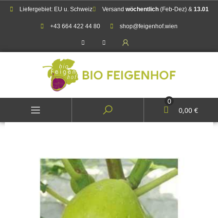
Liefergebiet: EU u. Schweiz
Versand
wöchentlich
(Feb-Dez) &
13.01
+43 664 422 44 80
shop@feigenhof.wien
0
0,00 €