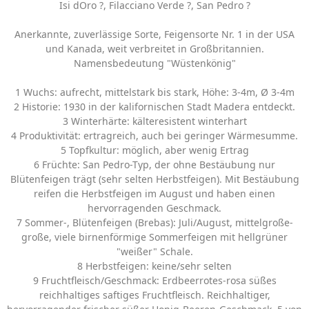
Isi dOro ?, Filacciano Verde ?, San Pedro ?
Anerkannte, zuverlässige Sorte, Feigensorte Nr. 1 in der USA
und Kanada, weit verbreitet in Großbritannien.
Namensbedeutung "Wüstenkönig"
1 Wuchs: aufrecht, mittelstark bis stark, Höhe: 3-4m, Ø 3-4m
2 Historie: 1930 in der kalifornischen Stadt Madera entdeckt.
3 Winterhärte: kälteresistent winterhart
4 Produktivität: ertragreich, auch bei geringer Wärmesumme.
5 Topfkultur: möglich, aber wenig Ertrag
6 Früchte: San Pedro-Typ, der ohne Bestäubung nur
Blütenfeigen trägt (sehr selten Herbstfeigen). Mit Bestäubung
reifen die Herbstfeigen im August und haben einen
hervorragenden Geschmack.
7 Sommer-, Blütenfeigen (Brebas): Juli/August, mittelgroße-
große, viele birnenförmige Sommerfeigen mit hellgrüner
"weißer" Schale.
8 Herbstfeigen: keine/sehr selten
9 Fruchtfleisch/Geschmack: Erdbeerrotes-rosa süßes
reichhaltiges saftiges Fruchtfleisch. Reichhaltiger,