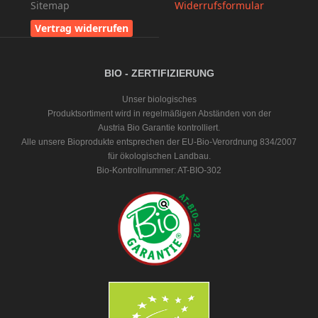
Sitemap
Widerrufsformular
Vertrag widerrufen
BIO - ZERTIFIZIERUNG
Unser biologisches
Produktsortiment wird in regelmäßigen Abständen von der
Austria Bio Garantie kontrolliert.
Alle unsere Bioprodukte entsprechen der EU-Bio-Verordnung 834/2007
für ökologischen Landbau.
Bio-Kontrollnummer: AT-BIO-302