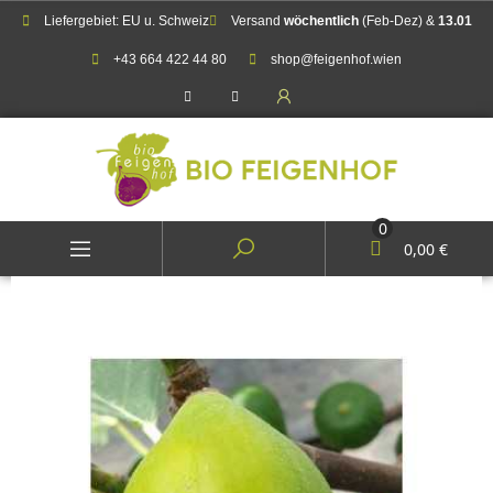
Liefergebiet: EU u. Schweiz
Versand
wöchentlich
(Feb-Dez) &
13.01
+43 664 422 44 80
shop@feigenhof.wien
0
0,00 €