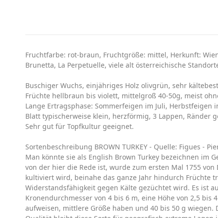
Fruchtfarbe: rot-braun, Fruchtgröße: mittel, Herkunft: Wi
Brunetta, La Perpetuelle, viele alt österreichische Stando
Buschiger Wuchs, einjähriges Holz olivgrün, sehr kältebe
Früchte hellbraun bis violett, mittelgroß 40-50g, meist ohn
Lange Ertragsphase: Sommerfeigen im Juli, Herbstfeigen 
Blatt typischerweise klein, herzförmig, 3 Lappen, Ränder g
Sehr gut für Topfkultur geeignet.
Sortenbeschreibung BROWN TURKEY - Quelle: Figues - Pier
Man könnte sie als English Brown Turkey bezeichnen im Ge
von der hier die Rede ist, wurde zum ersten Mal 1755 vo
kultiviert wird, beinahe das ganze Jahr hindurch Früchte 
Widerstandsfähigkeit gegen Kälte gezüchtet wird. Es ist a
Kronendurchmesser von 4 bis 6 m, eine Höhe von 2,5 bis 4
aufweisen, mittlere Größe haben und 40 bis 50 g wiegen. D