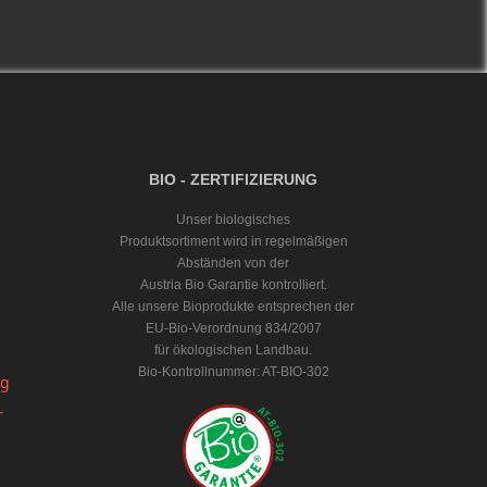
BIO - ZERTIFIZIERUNG
Unser biologisches
Produktsortiment wird in regelmäßigen
Abständen von der
Austria Bio Garantie kontrolliert.
Alle unsere Bioprodukte entsprechen der
EU-Bio-Verordnung 834/2007
für ökologischen Landbau.
Bio-Kontrollnummer: AT-BIO-302
ng
r