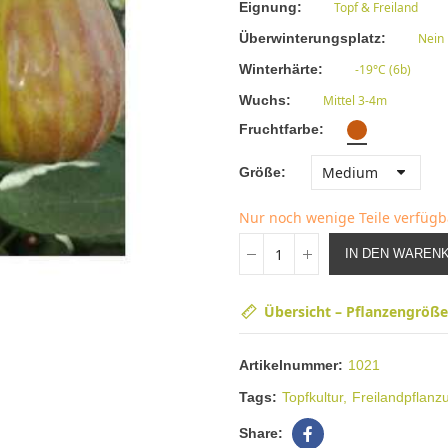
Eignung
Topf & Freiland
Überwinterungsplatz
Nein
Winterhärte
-19°C (6b)
Wuchs
Mittel 3-4m
Fruchtfarbe
Größe
Nur noch wenige Teile verfüg
IN DEN WAREN
Übersicht – Pflanzengröß
Artikelnummer:
1021
Tags:
Topfkultur
Freilandpflanz