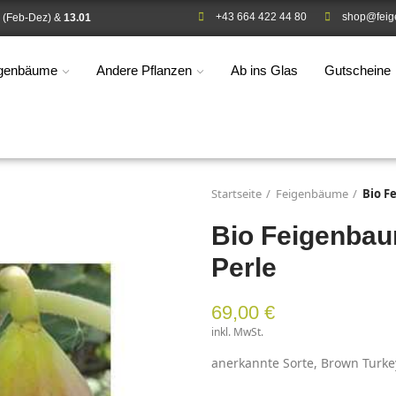
+43 664 422 44 80
shop@feig
(Feb-Dez) &
13.01
igenbäume
Andere Pflanzen
Ab ins Glas
Gutscheine
Startseite
Feigenbäume
Bio F
Bio Feigenbau
Perle
69,00 €
inkl. MwSt.
anerkannte Sorte, Brown Turk