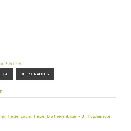
bar
2 Artikel
KORB
JETZT KAUFEN
en
ung
Feigenbaum
Feige
Bio Feigenbaum - BT Pötzleinsdor