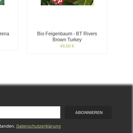
rena
Bio Feigenbaum - BT Rivers
Bi
Brown Turkey
49,00 €
ABONNIEREN
standen.
Datenschutzerklärung