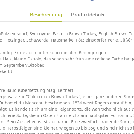
Beschreibung
Produktdetails
enPötzleinsdorf, Synonyme: Eastern Brown Turkey, English Brown Tu
rte: Hietzinger, Schawerda, Hausmarke, Pötzleinsdorfer Perle, Süßér
ständig. Ernte auch unter suboptimalen Bedingungen.
e Hals, kleine Ostiole, das schon sehr früh eine rötliche Farbe hat
im September/Oktober.
ekerbt.
re Baud (Übersetzung Mag. Leitner)
gensatz zur "Californian Brown Turkey", einer ganz anderen Sorte
n Duhamel du Monceau beschrieben. 1834 weist Rogers darauf hin, 
trägt. Es handelt sich um eine Feigensorte, die wahrscheinlich au
uch jene Sorte, die im Osten Frankreichs am häufigsten vorkommt.D
 m. Sein Aussehen ist strauchartig. Eine zweifach-tragende Sorte,
ie Herbstfeigen sind kleiner, wiegen 30 bis 35g und sind nicht so 