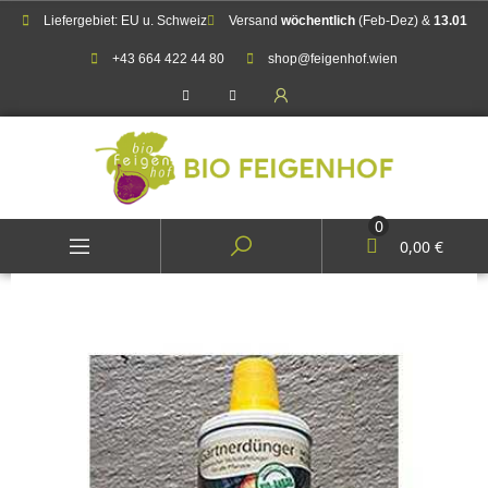
Liefergebiet: EU u. Schweiz
Versand
wöchentlich
(Feb-Dez) &
13.01
+43 664 422 44 80
shop@feigenhof.wien
0
0,00 €