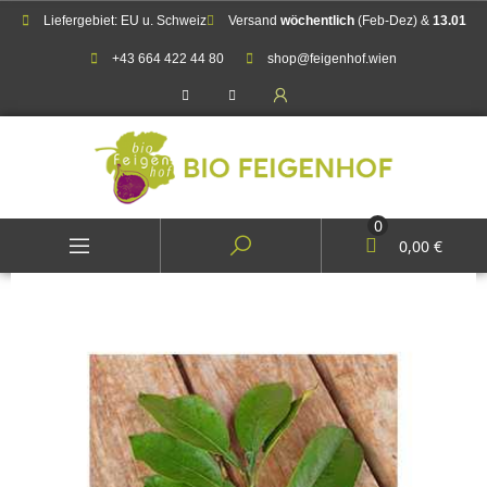
Liefergebiet: EU u. Schweiz
Versand
wöchentlich
(Feb-Dez) &
13.01
+43 664 422 44 80
shop@feigenhof.wien
0
0,00 €