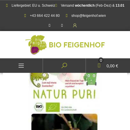
Liefergebiet: EU u. Schweiz
Versand
wöchentlich
(Feb-Dez) &
13.01
+43 664 422 44 80
shop@feigenhof.wien
0
0,00 €