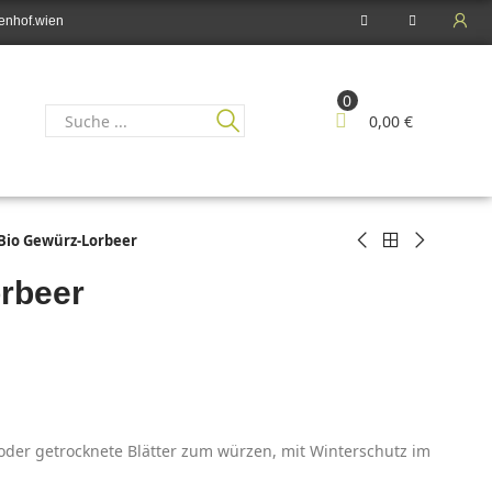
enhof.wien
0
0,00 €
Bio Gewürz-Lorbeer
rbeer
oder getrocknete Blätter zum würzen, mit Winterschutz im