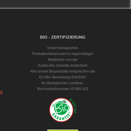
BIO - ZERTIFIZIERUNG
Unser biologisches
Produktsortiment wird in regelmäßigen
Abständen von der
Austria Bio Garantie kontrolliert.
Alle unsere Bioprodukte entsprechen der
EU-Bio-Verordnung 834/2007
für ökologischen Landbau.
Bio-Kontrollnummer: AT-BIO-302
ng
r