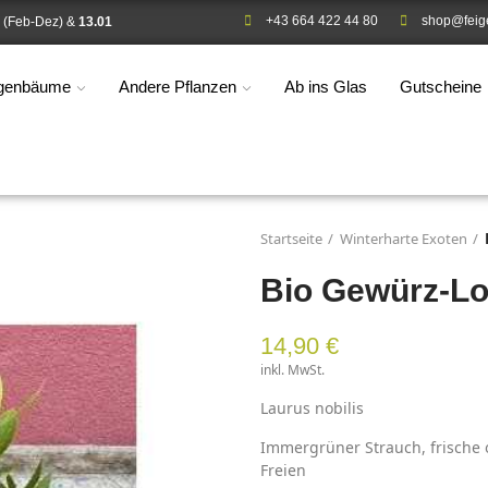
+43 664 422 44 80
shop@feig
(Feb-Dez) &
13.01
igenbäume
Andere Pflanzen
Ab ins Glas
Gutscheine
Startseite
Winterharte Exoten
Bio Gewürz-Lo
14,90 €
inkl. MwSt.
Laurus nobilis
Immergrüner Strauch, frische 
Freien