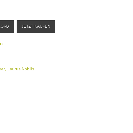
KORB
JETZT KAUFEN
en
eer
Laurus Nobilis