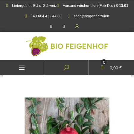
Liefergebiet: EU u. Schweiz
Versand
wöchentlich
(Feb-Dez) &
13.01
+43 664 422 44 80
shop@feigenhof.wien
0
0,00 €