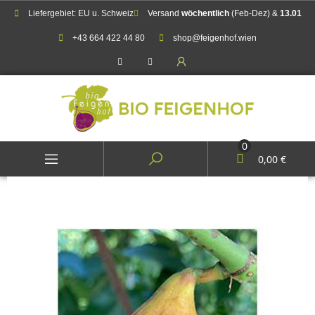
Liefergebiet: EU u. Schweiz
Versand
wöchentlich
(Feb-Dez) &
13.01
+43 664 422 44 80
shop@feigenhof.wien
0
0,00 €