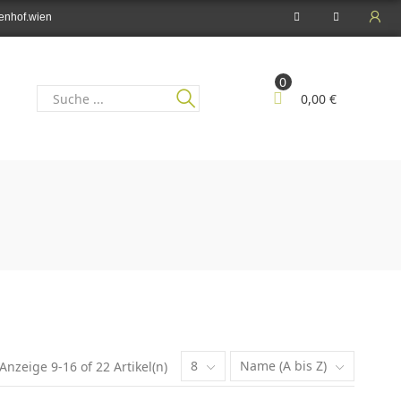
enhof.wien
0
0,00 €
8
Name (A bis Z)
Anzeige 9-16 of 22 Artikel(n)