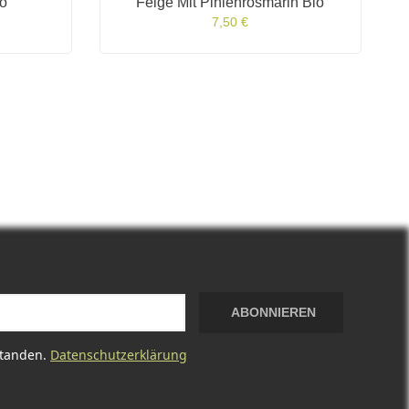
io
Feige Mit Pinienrosmarin Bio
7,50 €
ABONNIEREN
standen.
Datenschutzerklärung