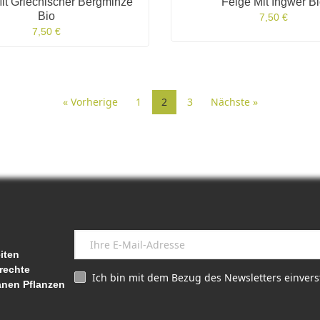
it Griechischer Bergminze
Feige Mit Ingwer B
Bio
7,50 €
7,50 €
« Vorherige
1
2
3
Nächste »
iten
rechte
Ich bin mit dem Bezug des Newsletters einver
anen Pflanzen