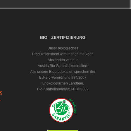
BIO - ZERTIFIZIERUNG
Unser biologisches
Produktsortiment wird in regelmäßigen
Abständen von der
Austria Bio Garantie kontrolliert.
Alle unsere Bioprodukte entsprechen der
EU-Bio-Verordnung 834/2007
für ökologischen Landbau.
Bio-Kontrollnummer: AT-BIO-302
ng
r