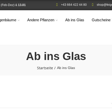
+43 664 422 44 80
shop@feig
(Feb-Dez) &
13.01
igenbäume
Andere Pflanzen
Ab ins Glas
Gutscheine
Ab ins Glas
Startseite
Ab ins Glas