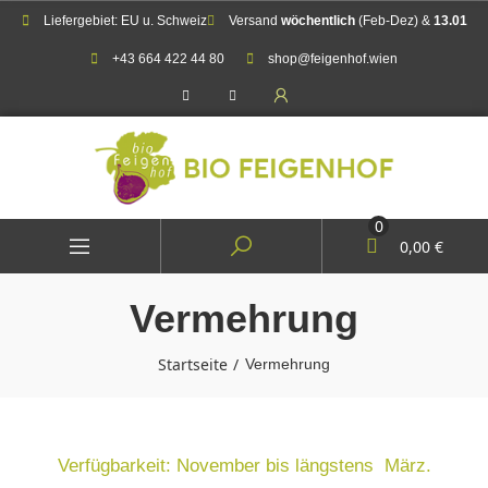
Liefergebiet: EU u. Schweiz
Versand
wöchentlich
(Feb-Dez) &
13.01
+43 664 422 44 80
shop@feigenhof.wien
0
0,00 €
Vermehrung
Startseite
Vermehrung
Verfügbarkeit: November bis längstens März.