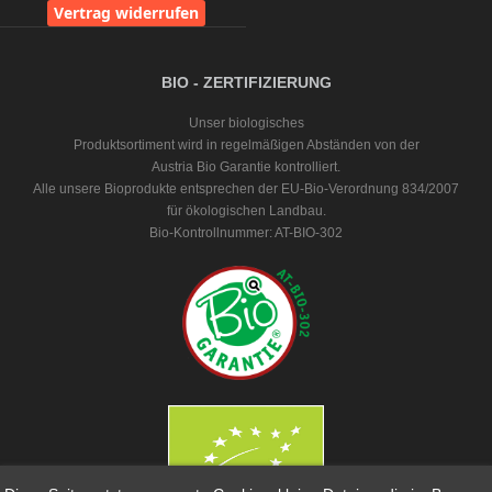
Vertrag widerrufen
BIO - ZERTIFIZIERUNG
Unser biologisches
Produktsortiment wird in regelmäßigen Abständen von der
Austria Bio Garantie kontrolliert.
Alle unsere Bioprodukte entsprechen der EU-Bio-Verordnung 834/2007
für ökologischen Landbau.
Bio-Kontrollnummer: AT-BIO-302